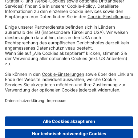
Sparen & Finanzieren
Firmenkunden
Digitale Services
Priority Banking
Über Uns
Karriere
Presse
Impressum
Blog
Filialen
Kontakt
Terminvereinbarung
Zinsen berechnen
SEPA-Echtzeitüberweisung
Geschäftsbedingungen
Einlagensicherung
Datenschutzhinweise
Whistleblowing
Sicherheit
Feiertage
Cookie-Einstellungen
© DenizBank AG 2026