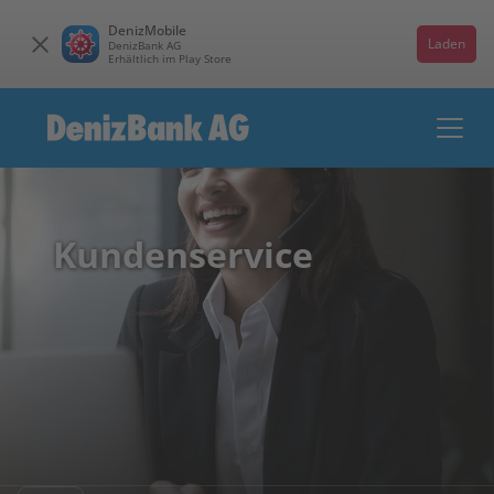
DenizMobile
Laden
DenizBank AG
Erhältlich im Play Store
Kundenservice