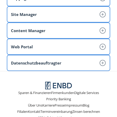
Site Manager
www.ris.bka.gv.at
www.denizbank.com
Armand FEKA
Content Manager
Armand FEKA
Web Portal
Datenschutzbeauftragter
www.mochacreative.com
E-Mail
Sparen & Finanzieren
Firmenkunden
Digitale Services
Priority Banking
Über Uns
Karriere
Presse
Impressum
Blog
Filialen
Kontakt
Terminvereinbarung
Zinsen berechnen