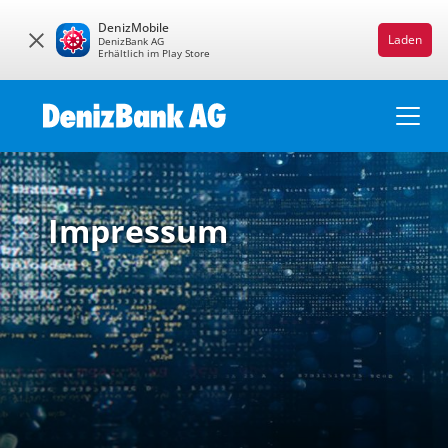
DenizMobile
Laden
DenizBank AG
Erhältlich im Play Store
Impressum