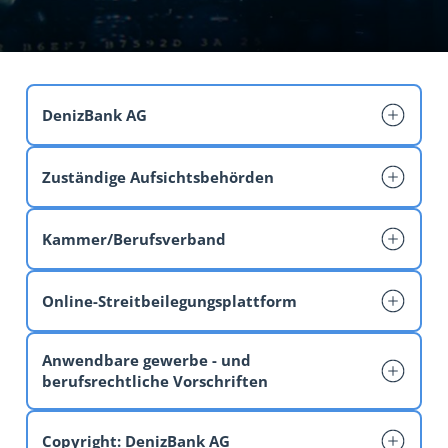
DenizBank AG
Zuständige Aufsichtsbehörden
+43 (0) 505-105 2000
Kammer/Berufsverband
E-Mail
www.fma.gv.at
Online-Streitbeilegungsplattform
www.wko.at
Anwendbare gewerbe - und
berufsrechtliche Vorschriften
EMIR
ec.europa.eu
Copyright: DenizBank AG