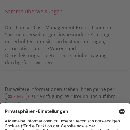
Sammelüberweisungen
Durch unser Cash Management Produkt können
Sammelüberweisungen, insbesondere Zahlungen
mit erhöhter Intensität an bestimmten Tagen,
automatisch an Ihre Waren- und
Dienstleistungsanbieter per Dateiübertragung
durchgeführt werden.
Für weitere informationen stehen Ihnen gerne per
zur Verfügung. Wir freuen uns auf Ihre
E-Mail
Kontaktaufnahme.