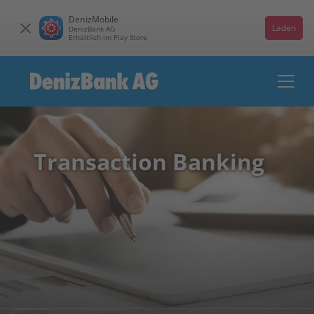
DenizMobile
Laden
DenizBank AG
Erhältlich im Play Store
Transaction Banking