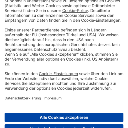
Sparen & Finanzieren
Firmenkunden
Digitale Services
Priority Banking
Über Uns
Karriere
Presse
Impressum
Blog
Filialen
Kontakt
Terminvereinbarung
Zinsen berechnen
SEPA-Echtzeitüberweisung
Geschäftsbedingungen
Einlagensicherung
Datenschutzhinweise
Whistleblowing
Sicherheit
Feiertage
Cookie-Einstellungen
© DenizBank AG 2026