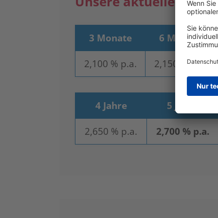
Unsere aktuellen Zins
3 Monate
6 Monate
2,100 % p.a.
2,150 % p.a.
4 Jahre
5 Jahre
2,650 % p.a.
2,700 % p.a.