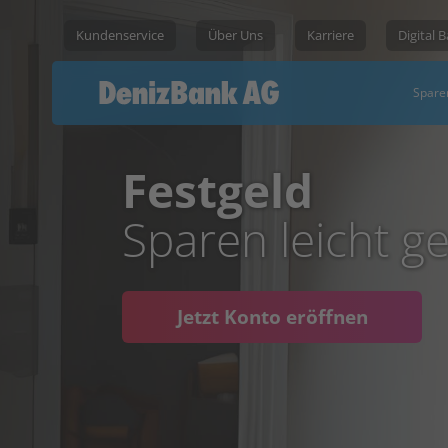
Kundenservice
Über Uns
Karriere
Digital 
Spare
Festgeld
Sparen leicht g
Jetzt Konto eröffnen