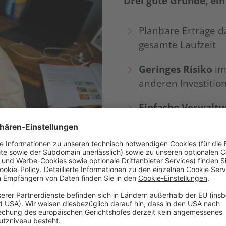
Drei gute Gründe, ein
Planbare Erträge 
gesamte Laufzeit
Geringes Risiko
im
anderen Investitio
Einfache Verwaltu
Marktschwankung