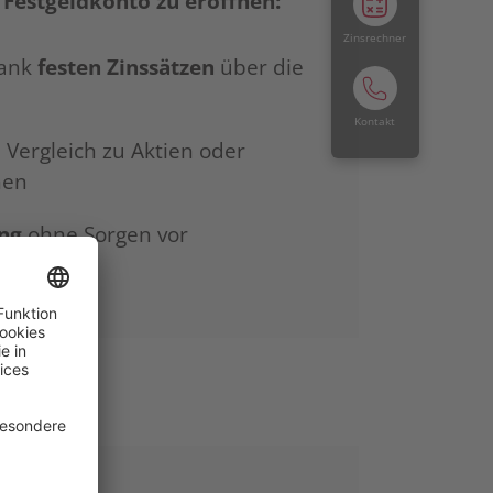
 Festgeldkonto zu eröffnen:
Zinsrechner
dank
festen Zinssätzen
über die
Kontakt
 Vergleich zu Aktien oder
nen
ng
ohne Sorgen vor
en