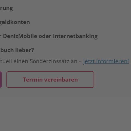
hrung
tgeldkonten
er DenizMobile oder Internetbanking
rbuch lieber?
ktuell einen Sonderzinssatz an –
jetzt informieren!
Termin vereinbaren