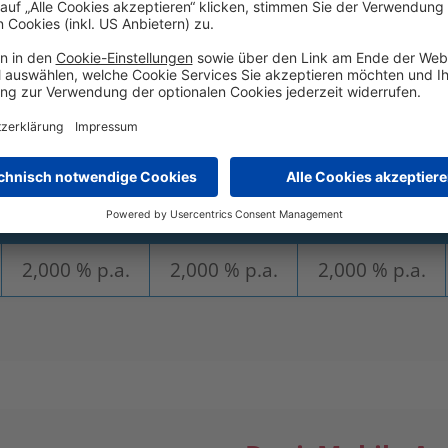
sätze im Überblick*
9 Monate
12 Monate
18 Monate
2,200 % p.a.
2,900 % p.a.**
2,500 % p.a.
6 Jahre
7 Jahre
8 Jahre
2,000 % p.a.
2,000 % p.a.
2,000 % p.a.