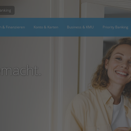
Banking
n & Finanzieren
Konto & Karten
Business & KMU
Priority Banking
emacht.