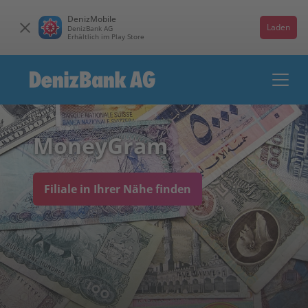
DenizMobile
Laden
DenizBank AG
Erhältlich im Play Store
MoneyGram
Filiale in Ihrer Nähe finden