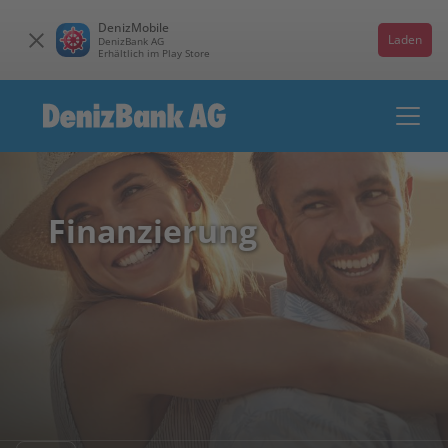
DenizMobile
Laden
DenizBank AG
Erhältlich im Play Store
Finanzierung