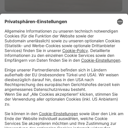
Sparen & Finanzieren
Firmenkunden
Digitale Services
Priority Banking
Über Uns
Karriere
Presse
Impressum
Blog
Filialen
Kontakt
Terminvereinbarung
Zinsen berechnen
SEPA-Echtzeitüberweisung
Geschäftsbedingungen
Einlagensicherung
Datenschutzhinweise
Whistleblowing
Sicherheit
Feiertage
Cookie-Einstellungen