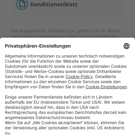
Konditionenblatt
Die angegebenen Zinssätze p.a., gelten nur für kleine
und mittlere Unternehmen (KMU) und sind gültig bis
auf Widerruf.
Sparen & Finanzieren
Firmenkunden
Digitale Services
Priority Banking
Über Uns
Karriere
Presse
Impressum
Blog
Filialen
Kontakt
Terminvereinbarung
Zinsen berechnen
SEPA-Echtzeitüberweisung
Geschäftsbedingungen
Einlagensicherung
Datenschutzhinweise
Whistleblowing
Sicherheit
Feiertage
Cookie-Einstellungen