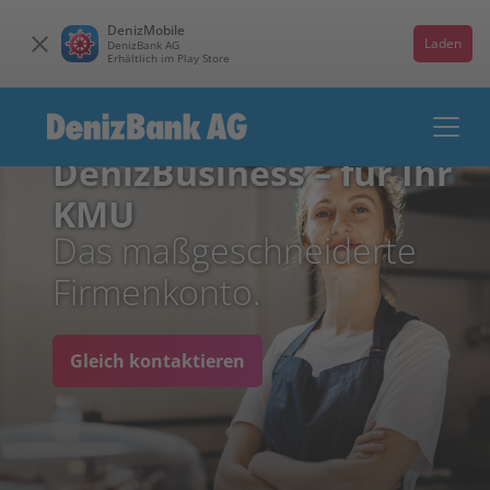
DenizMobile
Laden
DenizBank AG
Erhältlich im Play Store
DenizBusiness – für Ihr
KMU
Das maßgeschneiderte
Firmenkonto.
Gleich kontaktieren