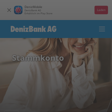
DenizMobile
Laden
DenizBank AG
Erhältlich im Play Store
Stammkonto