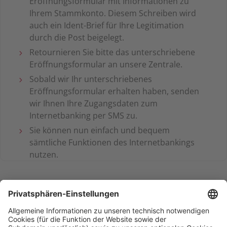
Eröffnungsformular mit Informationen zu
Ihrem Stammkonto. Diesem Schreiben wird
auch ein Ident-Brief für Ihre Legitimation
durch die Post beigelegt.
Retournieren Sie bitte das unterschriebene
Eröffnungsformular an unsere Zentrale.
Sobald wir Ihr unterschriebenes
Eröffnungsformular erhalten haben, senden
wir Ihnen Ihre Zugangsdaten zum
Internetbanking per SMS zu.
Sie können nun einfach und bequem
sämtliche Funktionen des Internetbankings
nutzen.
*Zinssätze p.a., nur für Privatkund:innen und gültig bis auf Widerruf.