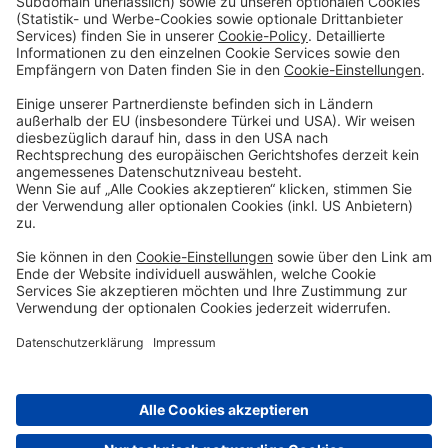
Sparen & Finanzieren
Firmenkunden
Digitale Services
Priority Banking
Über Uns
Karriere
Presse
Impressum
Blog
Filialen
Kontakt
Terminvereinbarung
Zinsen berechnen
SEPA-Echtzeitüberweisung
Geschäftsbedingungen
Einlagensicherung
Datenschutzhinweise
Whistleblowing
Sicherheit
Feiertage
Cookie-Einstellungen
© DenizBank AG 2026