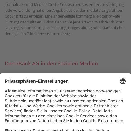
Journalisten und Medien für die Pressearbeit kostenfrei zur Verfügung.
Jede Verwendung hat unter Angabe des bei der Bilddatei angeführten
Copyrights zu erfolgen. Eine anderweitige kommerzielle oder private
Nutzung der digitalen Bilddateien sowie jede Art von missbräuchlicher
Nutzung, Verarbeitung, Bearbeitung, Umgestaltung oder Manipulation
der digitalen Bilddateien ist unzulässig.
DenizBank AG in den Sozialen Medien
Folgen Sie uns auch auf Social Media auf
LinkedIn
.
Sparen & Finanzieren
Firmenkunden
Digitale Services
Priority Banking
Über Uns
Karriere
Presse
Impressum
Blog
Filialen
Kontakt
Terminvereinbarung
Zinsen berechnen