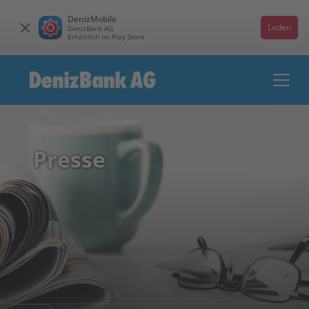
DenizMobile
Laden
DenizBank AG
Erhältlich im Play Store
Presse