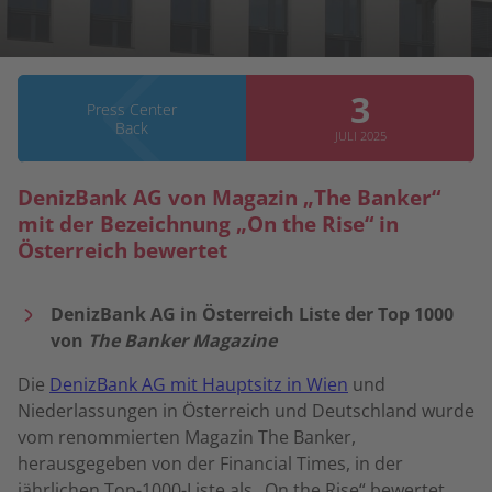
3
Press Center
Back
JULI 2025
DenizBank AG von Magazin „The Banker“
mit der Bezeichnung „On the Rise“ in
Österreich bewertet
DenizBank AG in Österreich Liste der Top 1000
von
The Banker Magazine
Die
DenizBank AG mit Hauptsitz in Wien
und
Niederlassungen in Österreich und Deutschland wurde
vom renommierten Magazin The Banker,
herausgegeben von der Financial Times, in der
jährlichen Top-1000-Liste als „On the Rise“ bewertet.