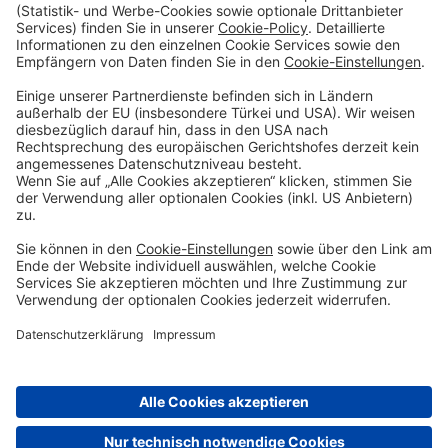
Sparen & Finanzieren
Firmenkunden
Digitale Services
Priority Banking
Über Uns
Karriere
Presse
Impressum
Blog
Filialen
Kontakt
Terminvereinbarung
Zinsen berechnen
SEPA-Echtzeitüberweisung
Geschäftsbedingungen
Einlagensicherung
Datenschutzhinweise
Whistleblowing
Sicherheit
Feiertage
Cookie-Einstellungen
© DenizBank AG 2026