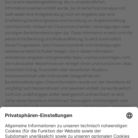
Das ist eine Marketingmitteilung, die zu unverbindlichen
Informationszwecken erstellt wurde. Sie ist keine Finanzanalyse und
stellt weder eine Anlageberatung noch ein Angebot oder eine
Empfehlung beziehungsweise eine Einladung zur Angebotsstellung
zum Kauf oder Verkauf von Finanzinstrumenten, Veranlagungen oder
sonstigen Bankdienstleistungen dar. Diese Information ersetzt nicht die
persönliche Beratung und Risikoaufklärung. Es wird ausdrücklich
darauf hingewiesen, dass Finanzinstumente und Veranlagungen
teilweise erhebliche Risiken bergen. Die in dieser Information
enthaltenen Angaben sind genereller Natur und berücksichtigen nicht
die individuellen Bedürfnisse von Anleger:innen und Kund:innen, etwa
hinsichtlich Ertrag, finanzieller oder steuerlicher Situation,
Risikobereitschaft oder individueller Geeignetheit von
Bankdienstleistungen. Diese Information wurde von der DenizBank AG
sorgfältig nach bestem Wissen und Gewissen erstellt. Sie wurde jedoch
nicht von unabhängiger dritter Seite geprüft und verifiziert; es wird
daher keine Garantie in Hinblick auf Genauigkeit, Vollständigkeit oder
Richtigkeit der enthaltenen Informationen und Meinungen abgegeben.
Irrtum und Druckfehler vorbehalten.