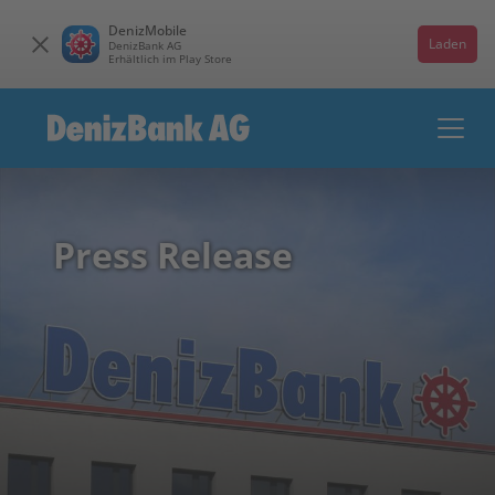
DenizMobile
Laden
DenizBank AG
Erhältlich im Play Store
Press Release