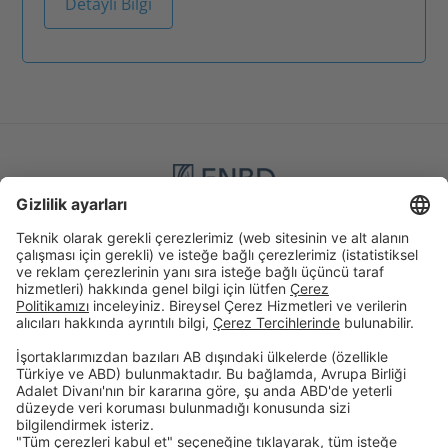
Detaylı Bilgi
Birikim & Finansman
Kurumsal
Dijital Bankacılık
Öncelikli Bankacılık
Hakkımızda
İnsan Kaynakları
Site Bildirimi
Şubelerimiz
İletişim
Randevu Formu
Faiz Hesaplama Aracı
Hizmet Sözleşmeleri
Tasarruf Mevduatı Güvencesi
Gizlilik Politikası
Güvenlik
Resmi Tatil Günleri
Çerez Tercihleri