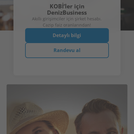
KOBİ’ler için
DenizBusiness
Akıllı girişimciler için şirket hesabı.
Cazip faiz oranlarından!
% 2,90'a
Yeni
müşterilere
varan faiz
% 2,30 faiz*
oranları**
Vadeli Online Mevduat
Detaylı bilgi
Detaylı bilgi
Detaylı bilgi
Hesap Cüzdanı
Randevu al