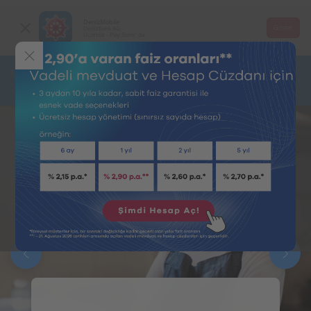
DenizMobile
Göster
DenizBank AG
Ücretsiz - Play Store' da