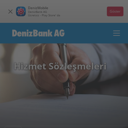
DenizMobile
Göster
DenizBank AG
Ücretsiz - Play Store' da
Hizmet Sözleşmeleri