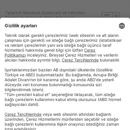
Tasarruf Mevduat Güvencesi ve Yatırımcı
Tazminatı Hakkında Bilgi (Almanca)
Birikim & Finansman
Kurumsal
Dijital Bankacılık
Öncelikli Bankacılık
Hakkımızda
İnsan Kaynakları
Site Bildirimi
Şubelerimiz
İletişim
Randevu Formu
Faiz Hesaplama Aracı
Hizmet Sözleşmeleri
Tasarruf Mevduatı Güvencesi
Gizlilik Politikası
Güvenlik
Resmi Tatil Günleri
Çerez Tercihleri