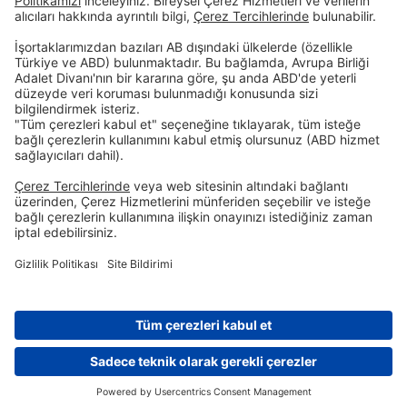
Birikim & Finansman
Kurumsal
Dijital Bankacılık
Öncelikli Bankacılık
Hakkımızda
İnsan Kaynakları
Site Bildirimi
Şubelerimiz
İletişim
Randevu Formu
Faiz Hesaplama Aracı
Hizmet Sözleşmeleri
Tasarruf Mevduatı Güvencesi
Gizlilik Politikası
Güvenlik
Resmi Tatil Günleri
Çerez Tercihleri
© DenizBank AG 2026
Randevu
Şubelerimiz
Faiz Hesaplama Aracı
İletişim Merkezi