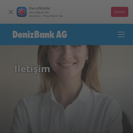
DenizMobile
Göster
DenizBank AG
Ücretsiz - Play Store' da
İletişim