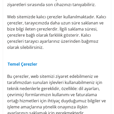
sent to
ContactCenter@denizbank.at
or by post to
ziyaretleri sırasında son cihazınızı tanıyabiliriz.
Thomas-Klestil-Platz 1, 1030 Vienna, Austria.
If you have any concerns about data protection, you are
Web sitemizde kalıcı çerezler kullanılmaktadır. Kalıcı
also welcome to contact our data protection officer at
çerezler, tarayıcınızda daha uzun süre saklanan ve
datenschutz@denizbank.at
at any time.
bize bilgi ileten çerezlerdir. İlgili saklama süresi,
What is personal data?
çerezlere bağlı olarak farklılık gösterir. Kalıcı
çerezleri tarayıcı ayarlarınız üzerinden bağımsız
Personal data is any information relating to an identified
olarak silebilirsiniz.
or identifiable natural person. This includes, for example,
information such as name, age, address, telephone
number, date of birth, e-mail address, IP address or user
Temel Çerezler
behavior. Information for which we cannot (or can only
with disproportionate effort) establish a reference to a
Bu çerezler, web sitemizi ziyaret edebilmeniz ve
natural person, e.g. by anonymizing the information, is
tarafımızdan sunulan işlevleri kullanabilmeniz için
not personal data. The processing of personal data (e.g.
teknik nedenlerle gereklidir, özellikle: dil ayarları,
the collection, retrieval, use, storage or transmission)
çevrimiçi formlarımızın kullanımı ve faturalama
always requires a legal basis or your consent.
ortağı hizmetleri için ihtiyaç duyduğumuz bilgiler ve
General information on data processing
işleme amaçlarına yönelik onayınıza ilişkin
ayarlarınızı saklamak için gerekmektedir.