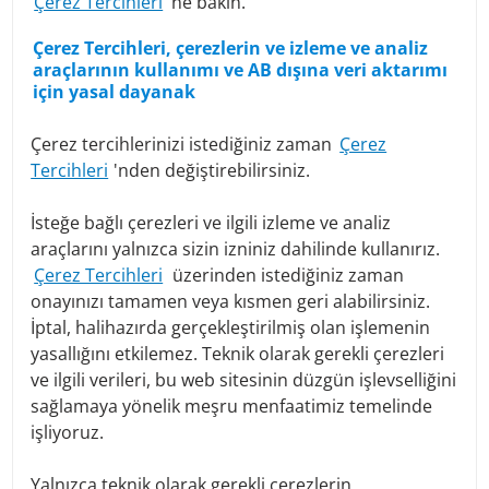
Çerez Tercihleri
‘ne bakın.
interest of DenizBank AG or a third party and if the
interests, fundamental rights and freedoms of the data
Çerez Tercihleri, çerezlerin ve izleme ve analiz
subject do not outweigh the former interest, Art. 6 para. 1
araçlarının kullanımı ve AB dışına veri aktarımı
lit. f GDPR serves as the legal basis for processing.
için yasal dayanak
Retention period and erasure of data
Çerez tercihlerinizi istediğiniz zaman
Çerez
The personal data of the data subject will be erased as
Tercihleri
'nden değiştirebilirsiniz.
soon as the purpose of storage no longer applies. Data
may also be stored if it is required by the European or
İsteğe bağlı çerezleri ve ilgili izleme ve analiz
national legislator in EU regulations, laws or other
provisions to which the controller is subject. In this case,
araçlarını yalnızca sizin izniniz dahilinde kullanırız.
the data will be erased when a retention period expires,
Çerez Tercihleri
üzerinden istediğiniz zaman
unless there is a need for further storage of the data, for
onayınızı tamamen veya kısmen geri alabilirsiniz.
example due to legitimate interest, or if the processing of
İptal, halihazırda gerçekleştirilmiş olan işlemenin
a contract or legal disputes make further processing
yasallığını etkilemez. Teknik olarak gerekli çerezleri
necessary.
ve ilgili verileri, bu web sitesinin düzgün işlevselliğini
Data processing
sağlamaya yönelik meşru menfaatimiz temelinde
işliyoruz.
Banking
Yalnızca teknik olarak gerekli çerezlerin