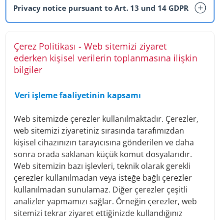
Privacy notice pursuant to Art. 13 und 14 GDPR
General information
Çerez Politikası - Web sitemizi ziyaret
ederken kişisel verilerin toplanmasına ilişkin
Data protection and data security are very important to
us. We would therefore like to take this opportunity to
bilgiler
inform you which personal data we collect in the course of
the business relationship or its initiation and for what
Veri işleme faaliyetinin kapsamı
purposes it is processed.
As changes to the law or changes to our internal company
Web sitemizde çerezler kullanılmaktadır. Çerezler,
processes may make it necessary to adapt this privacy
web sitemizi ziyaretiniz sırasında tarafımızdan
policy, we ask you to read this privacy policy regularly. The
privacy policy can be viewed at any time at
kişisel cihazınızın tarayıcısına gönderilen ve daha
https://www.denizbank.at/en/customer-service/data-
sonra orada saklanan küçük komut dosyalarıdır.
protection
Web sitemizin bazı işlevleri, teknik olarak gerekli
Should significant changes to this privacy policy be
çerezler kullanılmadan veya isteğe bağlı çerezler
necessary, we will of course inform you directly.
kullanılmadan sunulamaz. Diğer çerezler çeşitli
Controller
analizler yapmamızı sağlar. Örneğin çerezler, web
sitemizi tekrar ziyaret ettiğinizde kullandığınız