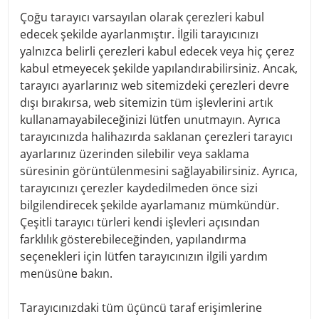
closely affiliated to a politically exposed
Çoğu tarayıcı varsayılan olarak çerezleri kabul
person
edecek şekilde ayarlanmıştır. İlgili tarayıcınızı
Information according to the “Know Your
Customer” principle (e.g. customer profile,
yalnızca belirli çerezleri kabul edecek veya hiç çerez
purpose and type of business relationship,
kabul etmeyecek şekilde yapılandırabilirsiniz. Ancak,
proof of origin of funds)
tarayıcı ayarlarınız web sitemizdeki çerezleri devre
dışı bırakırsa, web sitemizin tüm işlevlerini artık
Transaction data such as volumes, payment orders,
account movements, securities purchases, etc.
kullanamayabileceğinizi lütfen unutmayın. Ayrıca
Data on accounts and products such as IBAN, debit
tarayıcınızda halihazırda saklanan çerezleri tarayıcı
card data, securities account no. etc.
ayarlarınız üzerinden silebilir veya saklama
Contractual documents
süresinin görüntülenmesini sağlayabilirsiniz. Ayrıca,
Personal relationships (e.g. relationships between
tarayıcınızı çerezler kaydedilmeden önce sizi
customers or to the customer or powers of
bilgilendirecek şekilde ayarlamanız mümkündür.
representation)
Çeşitli tarayıcı türleri kendi işlevleri açısından
Data for the fulfillment of legal or regulatory
requirements
farklılık gösterebileceğinden, yapılandırma
Tax-relevant data (e.g. tax ID, CRS status)
seçenekleri için lütfen tarayıcınızın ilgili yardım
Correspondence (e.g. letters, E-Mails, meeting
menüsüne bakın.
notes)
Data on creditworthiness
Tarayıcınızdaki tüm üçüncü taraf erişimlerine
The purposes of data processing include the handling of