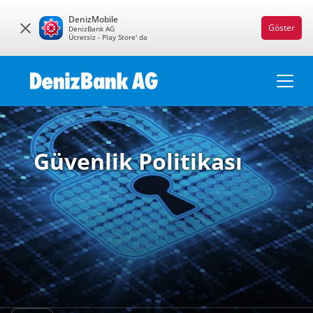
DenizMobile
Göster
DenizBank AG
Ücretsiz - Play Store' da
Güvenlik Politikası