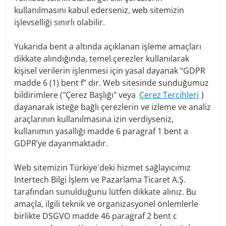
Scope and purpose of data processing
kullanılmasını kabul ederseniz, web sitemizin
We collect and use personal data only insofar as it is
işlevselliği sınırlı olabilir.
necessary for the provision of banking products, the
brokerage of insurance and banking products, in the
Yukarıda bent a altında açıklanan işleme amaçları
context of the execution of contracts or for the execution
dikkate alındığında, temel çerezler kullanılarak
of pre-contractual measures that are carried out on
kişisel verilerin işlenmesi için yasal dayanak “GDPR
request of data subjects, as well as for the execution of all
madde 6 (1) bent f” dır. Web sitesinde sunduğumuz
activities required for the operation and administration of
bildirimlere ("Çerez Başlığı" veya
Çerez Tercihleri
)
a credit institution, as well as for the settlement of the
business relationship. For specific details on the purpose
dayanarak isteğe bağlı çerezlerin ve izleme ve analiz
of data processing, please refer to the relevant
araçlarının kullanılmasına izin verdiyseniz,
contractual documents and terms and conditions. In
kullanımın yasallığı madde 6 paragraf 1 bent a
addition, we process personal data that we receive from
GDPR’ye dayanmaktadır.
other third parties in a permissible manner (e.g. for the
execution of orders, for the fulfillment of contracts, on the
Web sitemizin Türkiye'deki hizmet sağlayıcımız
basis of legitimate interest or on the basis of a given
Intertech Bilgi İşlem ve Pazarlama Ticaret A.Ş.
consent), insofar as this is necessary for the provision of
our services. In addition, we process personal data that
tarafından sunulduğunu lütfen dikkate alınız. Bu
we have legitimately obtained from publicly accessible
amaçla, ilgili teknik ve organizasyonel önlemlerle
sources (e.g. land registers, company registers, registers
birlikte DSGVO madde 46 paragraf 2 bent c
of associations, press, media, Internet) and are permitted