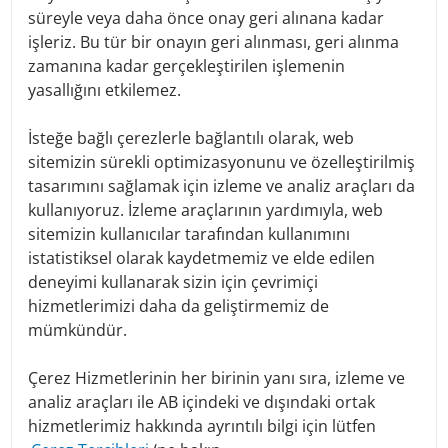
süreyle veya daha önce onay geri alınana kadar
Legal basis
işleriz. Bu tür bir onayın geri alınması, geri alınma
zamanına kadar gerçekleştirilen işlemenin
Insofar as we obtain the consent of the data subject for
yasallığını etkilemez.
the processing of personal data, Art. 6 para. 1 lit. a EU
General Data Protection Regulation (GDPR) serves as the
legal basis for the processing of personal data.
İsteğe bağlı çerezlerle bağlantılı olarak, web
When processing personal data that is necessary for the
sitemizin sürekli optimizasyonunu ve özelleştirilmiş
performance of a contract to which the data subject is a
tasarımını sağlamak için izleme ve analiz araçları da
party, Art. 6 para. 1 lit. b GDPR serves as the legal basis.
kullanıyoruz. İzleme araçlarının yardımıyla, web
This also applies to processing operations that are
sitemizin kullanıcılar tarafından kullanımını
necessary for the performance of pre-contractual
istatistiksel olarak kaydetmemiz ve elde edilen
measures.
deneyimi kullanarak sizin için çevrimiçi
Insofar as the processing of personal data is necessary to
fulfill a legal obligation to which DenizBank AG is subject
hizmetlerimizi daha da geliştirmemiz de
to, Art. 6 para. 1 lit. c GDPR serves as the legal basis.
mümkündür.
In the event that vital interests of the data subject or
another natural person require the processing of
Çerez Hizmetlerinin her birinin yanı sıra, izleme ve
personal data, Art. 6 para. 1 lit. d GDPR serves as the legal
analiz araçları ile AB içindeki ve dışındaki ortak
basis.
hizmetlerimiz hakkında ayrıntılı bilgi için lütfen
If processing is necessary to safeguard a legitimate