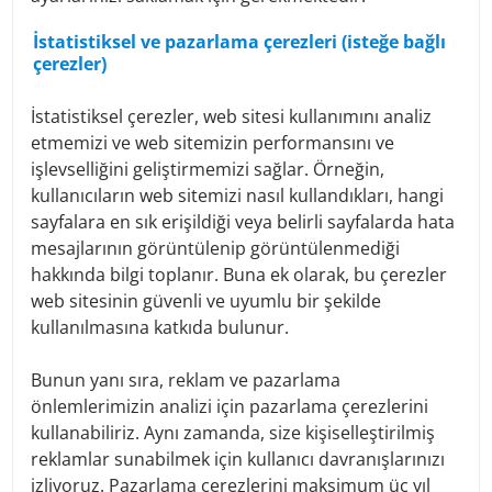
Scope and purpose of data processing
İstatistiksel ve pazarlama çerezleri (isteğe bağlı
We process personal data that we have received as part of
çerezler)
the business relationship from customers, potential
customers, interested parties or persons authorized to
İstatistiksel çerezler, web sitesi kullanımını analiz
represent them. This may be data of the customers
etmemizi ve web sitemizin performansını ve
themselves or data of authorized representatives,
authorized signatories or, in the case of legal entities,
işlevselliğini geliştirmemizi sağlar. Örneğin,
data of authorized representatives and beneficial owners.
kullanıcıların web sitemizi nasıl kullandıkları, hangi
We collect and use personal data only to the extent
sayfalara en sık erişildiği veya belirli sayfalarda hata
necessary to provide our services and functional products
mesajlarının görüntülenip görüntülenmediği
and websites. We use personal data to provide the
hakkında bilgi toplanır. Buna ek olarak, bu çerezler
information, products and services we offer, to respond to
web sitesinin güvenli ve uyumlu bir şekilde
inquiries, to operate and improve our websites and
kullanılmasına katkıda bulunur.
applications, for advertising purposes and, where
necessary, to defend against or assert legal claims or to
comply with legal obligations to which we are subject.
Bunun yanı sıra, reklam ve pazarlama
The collection and use of personal data only takes place
önlemlerimizin analizi için pazarlama çerezlerini
on basis of the corresponding legal basis within the
kullanabiliriz. Aynı zamanda, size kişiselleştirilmiş
meaning of the GDPR. Further details on the individual
reklamlar sunabilmek için kullanıcı davranışlarınızı
legal bases can be found under point (6) of this privacy
izliyoruz. Pazarlama çerezlerini maksimum üç yıl
policy for the respective processing.