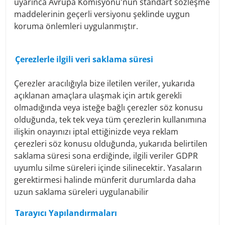
uyarınca Avrupa Komisyonu'nun standart sözleşme
to process. The data required for the provision of our
maddelerinin geçerli versiyonu şeklinde uygun
services includes, in particular, the following data of
koruma önlemleri uygulanmıştır.
customers, authorized representatives, authorized
signatories, adult representatives, authorized
representatives, beneficial owners, etc:
Çerezlerle ilgili veri saklama süresi
Master data such as name, date of birth, address,
nationality, country of birth, marital status, etc.
Contact information such as delivery addresses, e-
Çerezler aracılığıyla bize iletilen veriler, yukarıda
mail addresses, telephone numbers
açıklanan amaçlara ulaşmak için artık gerekli
Occupational data such as profession, industry,
olmadığında veya isteğe bağlı çerezler söz konusu
income
olduğunda, tek tek veya tüm çerezlerin kullanımına
Information in connection with the Financial
ilişkin onayınızı iptal ettiğinizde veya reklam
Markets Anti-Money Laundering Act (FM-GwG):
çerezleri söz konusu olduğunda, yukarıda belirtilen
Proof of identity (type, ID number, date of
issue and end date, issuing authority)
saklama süresi sona erdiğinde, ilgili veriler GDPR
Information in accordance with FATCA (US
uyumlu silme süreleri içinde silinecektir. Yasaların
citizenship, green card, place of birth in the
gerektirmesi halinde münferit durumlarda daha
USA)
uzun saklama süreleri uygulanabilir
Information as to whether the account
investor is a politically exposed person, is
Tarayıcı Yapılandırmaları
related to a politically exposed person or is