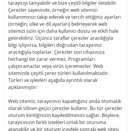
The controller within the meaning of the EU General Data
tarayıcıyı tanıyabilir ve bize çeşitli bilgiler iletebilir.
Protection Regulation (hereinafter: GDPR) and other
Çerezler sayesinde, örneğin web sitemizi
national data protection laws of the Member States as
kullanımınızı takip ederek ve tercih ettiğiniz ayarları
well as other data protection regulations is:
(örneğin; ülke ve dil ayarları) belirleyerek web
Thomas-Klestil-Platz 1
sitemizi sizin için daha kullanıcı dostu ve etkili hale
A-1030 Vienna
getirebiliriz. Üçüncü taraflar çerezler aracılığıyla
Austria
bilgi işliyorsa, bilgileri doğrudan tarayıcınız
Tel:
+43 (0) 505-105 2000
aracılığıyla toplarlar. Çerezler son cihazınıza
ContactCenter@denizbank.at
herhangi bir zarar vermez. Programları
www.denizbank.at
çalıştıramazlar veya virüs içeremezler. Web
Data Protection Officer
sitemizde çeşitli çerez türleri kullanılmaktadır.
Türleri ve işlevleri aşağıda ayrıntılı olarak
The data protection officer of the controller is:
açıklanmıştır:
Andreas Waberer
Thomas-Klestil-Platz 1
Web sitemiz, tarayıcınızı kapattığınız anda otomatik
A-1030 Wien
olarak silinen geçici çerezler kullanır. Bu tür çerezler
datenschutz@denizbank.at
oturum kimliğinizin kaydedilmesini sağlar. Böylece,
If data subject rights within the meaning of point (8) of
tarayıcınızın farklı istekleri ortak bir oturuma
this privacy policy (e.g. right of access, right to erasure,
atanabilir ve bir oturum içindeki sonraki web sitesi
etc.) are asserted, these requests or applications can be