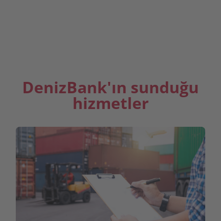
İletişime geçin
DenizBank'ın sunduğu
hizmetler