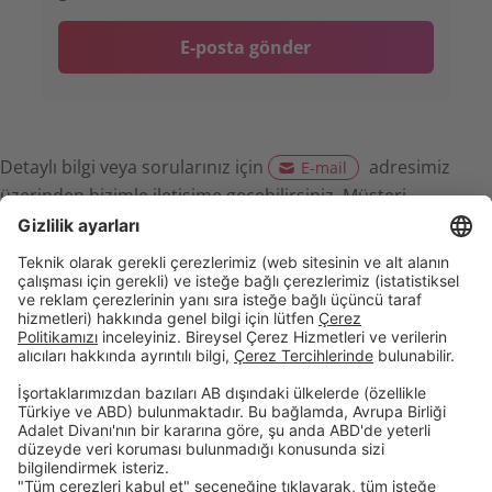
E-posta gönder
Detaylı bilgi veya sorularınız için
adresimiz
E-mail
üzerinden bizimle iletişime geçebilirsiniz. Müşteri
temsilcilerimiz sizlere yardımcı olmaktan mutluluk
duyacaktır.
Birikim & Finansman
Kurumsal
Dijital Bankacılık
Öncelikli Bankacılık
Hakkımızda
İnsan Kaynakları
Site Bildirimi
Şubelerimiz
İletişim
Randevu Formu
Faiz Hesaplama Aracı
Hizmet Sözleşmeleri
Tasarruf Mevduatı Güvencesi
Gizlilik Politikası
Güvenlik
Resmi Tatil Günleri
Çerez Tercihleri