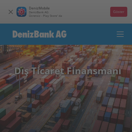
DenizMobile
Göster
DenizBank AG
Ücretsiz - Play Store' da
Dış Ticaret Finansmanı