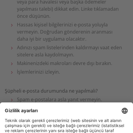
veya para havalesi veya başka ödemeler
yapılması talebi) dikkat edin. Linke tıklamadan
önce düşünün.
Hassas kişisel bilgilerinizi e-posta yoluyla
vermeyin. Doğrudan gönderenin aranması
daha iyi bir uygulama olacaktır.
Adınızı spam listelerinden kaldırmayı vaat eden
sitelere asla kaydolmayın.
Makinenizdeki makroları devre dışı bırakın.
İşlemlerinizi izleyin.
Şüpheli e-posta durumunda ne yapılmalı?
Spam e-postalara asla yanıt vermeyin.
Bağlantılara tıklamayın.
Ekleri açmayın.