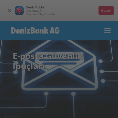
DenizMobile
Göster
DenizBank AG
Ücretsiz - Play Store' da
E-posta Güvenlik
İpuçları