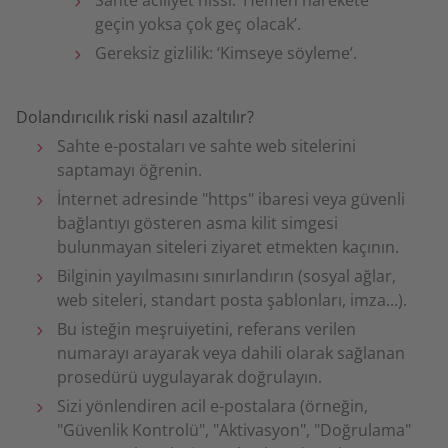
Sahte aciliyet hissi: ‘Hemen harekete
geçin yoksa çok geç olacak’.
Gereksiz gizlilik: ‘Kimseye söyleme’.
Dolandırıcılık riski nasıl azaltılır?
Sahte e-postaları ve sahte web sitelerini
saptamayı öğrenin.
İnternet adresinde "https" ibaresi veya güvenli
bağlantıyı gösteren asma kilit simgesi
bulunmayan siteleri ziyaret etmekten kaçının.
Bilginin yayılmasını sınırlandırın (sosyal ağlar,
web siteleri, standart posta şablonları, imza...).
Bu isteğin meşruiyetini, referans verilen
numarayı arayarak veya dahili olarak sağlanan
prosedürü uygulayarak doğrulayın.
Sizi yönlendiren acil e-postalara (örneğin,
"Güvenlik Kontrolü", "Aktivasyon", "Doğrulama"