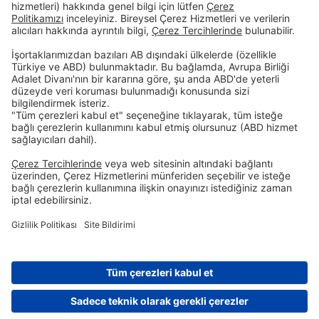
Birikim & Finansman
Kurumsal
Dijital Bankacılık
Öncelikli Bankacılık
Hakkımızda
İnsan Kaynakları
Site Bildirimi
Şubelerimiz
İletişim
Randevu Formu
Faiz Hesaplama Aracı
Hizmet Sözleşmeleri
Tasarruf Mevduatı Güvencesi
Gizlilik Politikası
Güvenlik
Resmi Tatil Günleri
Çerez Tercihleri
© DenizBank AG 2026