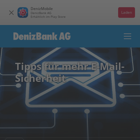
DenizMobile
Laden
DenizBank AG
Erhältlich im Play Store
Tipps für mehr E-Mail-
Sicherheit