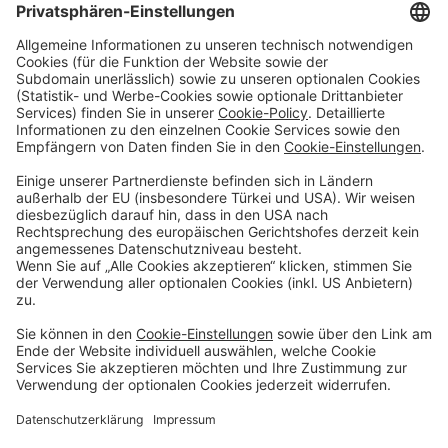
Öffnen Sie keine Anhänge.
Sparen & Finanzieren
Firmenkunden
Digitale Services
Priority Banking
Über Uns
Karriere
Presse
Impressum
Blog
Filialen
Kontakt
Terminvereinbarung
Zinsen berechnen
SEPA-Echtzeitüberweisung
Geschäftsbedingungen
Einlagensicherung
Datenschutzhinweise
Whistleblowing
Sicherheit
Feiertage
Cookie-Einstellungen
© DenizBank AG 2026