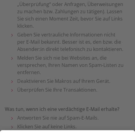
„Überprüfung“ oder Anfragen, Überweisungen
zu machen bzw. Zahlungen zu tätigen). Lassen
Sie sich einen Moment Zeit, bevor Sie auf Links
klicken.
Geben Sie vertrauliche Informationen nicht
per E-Mail bekannt. Besser ist es, den bzw. die
Absender:in direkt telefonisch zu kontaktieren.
Melden Sie sich nie bei Websites an, die
versprechen, Ihren Namen von Spam-Listen zu
entfernen.
Deaktivieren Sie Makros auf Ihrem Gerät.
Überprüfen Sie Ihre Transaktionen.
Was tun, wenn ich eine verdächtige E-Mail erhalte?
Antworten Sie nie auf Spam-E-Mails.
Klicken Sie auf keine Links.