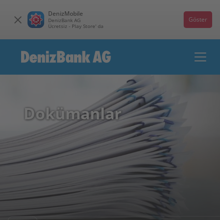
DenizMobile
Göster
DenizBank AG
Ücretsiz - Play Store' da
Dokümanlar