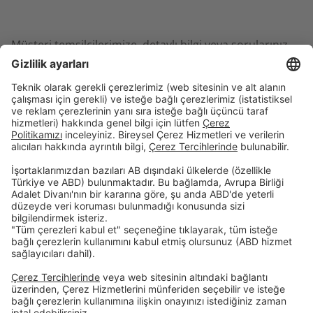
Müşteri temsilcilerimize, detaylı bilgi veya sorularınız
için
0800 88 66 00
no‘lu hattımızdan ücretsiz olarak
ulaşabilir veya
şubelerimizden
bilgi alabilirsiniz.
Birikim & Finansman
Kurumsal
Dijital Bankacılık
Öncelikli Bankacılık
Hakkımızda
İnsan Kaynakları
Site Bildirimi
Şubelerimiz
İletişim
Randevu Formu
Faiz Hesaplama Aracı
Hizmet Sözleşmeleri
Tasarruf Mevduatı Güvencesi
Gizlilik Politikası
Güvenlik
Resmi Tatil Günleri
Çerez Tercihleri