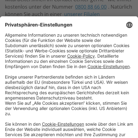
kostenlos unter der Nummer
0800 88 66 00
. Natürlich
können Sie auch in einer
unserer Filialen
vorbeischauen. Wir freuen uns auf Ihren Besuch!
Sparen & Finanzieren
Firmenkunden
Digitale Services
Priority Banking
Über Uns
Karriere
Presse
Impressum
Blog
Filialen
Kontakt
Terminvereinbarung
Zinsen berechnen
SEPA-Echtzeitüberweisung
Geschäftsbedingungen
Einlagensicherung
Datenschutzhinweise
Whistleblowing
Sicherheit
Feiertage
Cookie-Einstellungen