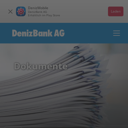
DenizMobile
Laden
DenizBank AG
Erhältlich im Play Store
Dokumente