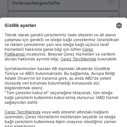
Verbrauchergeschäfte
Finanzmarktaufsicht (FMA)
Birikim & Finansman
Kurumsal
Dijital Bankacılık
Öncelikli Bankacılık
Hakkımızda
İnsan Kaynakları
Site Bildirimi
Şubelerimiz
İletişim
Randevu Formu
Faiz Hesaplama Aracı
Hizmet Sözleşmeleri
Tasarruf Mevduatı Güvencesi
Gizlilik Politikası
Güvenlik
Resmi Tatil Günleri
Çerez Tercihleri