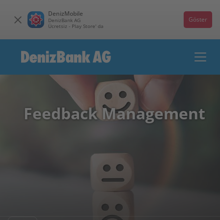
DenizMobile
Göster
DenizBank AG
Ücretsiz - Play Store' da
Feedback Management