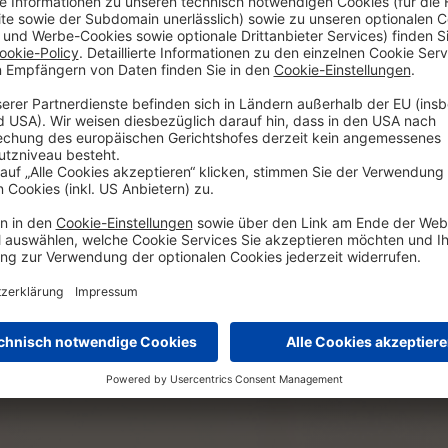
 Ihr KMU
nnen. Jetzt von attraktiven Sparkonditionen profitieren!