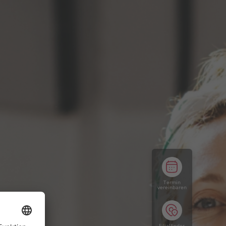
Termin
vereinbaren
Filialfinder