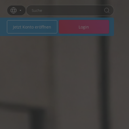
Suchbegriff eingeben
Drücken Sie die Eingabetaste oder klicken Sie 
Jetzt Konto eröffnen
Login