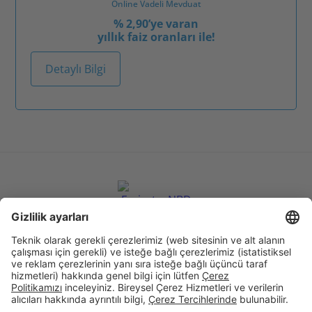
Online Vadeli Mevduat
% 2,90’ye varan
yıllık faiz oranları ile!
Detaylı Bilgi
Birikim & Finansman
Kurumsal
Dijital Bankacılık
Öncelikli Bankacılık
Hakkımızda
İnsan Kaynakları
Site Bildirimi
Şubelerimiz
İletişim
Randevu Formu
Faiz Hesaplama Aracı
Hizmet Sözleşmeleri
Tasarruf Mevduatı Güvencesi
Gizlilik Politikası
Güvenlik
Resmi Tatil Günleri
Çerez Tercihleri