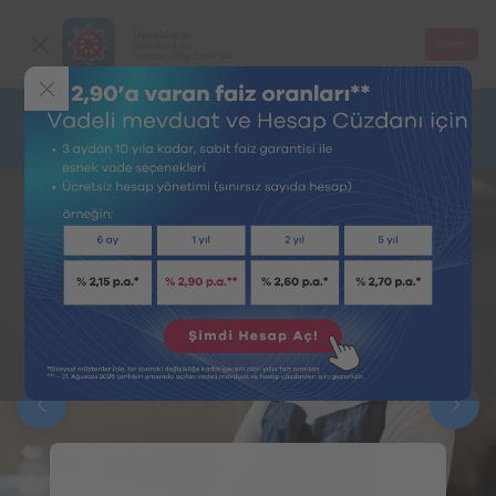
DenizMobile
Göster
DenizBank AG
Ücretsiz - Play Store' da