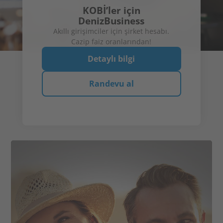
KOBİ’ler için
DenizBusiness
Akıllı girişimciler için şirket hesabı.
Cazip faiz oranlarından!
% 2,90'a
Yeni
müşterilere
varan faiz
% 2,30 faiz*
oranları**
Vadeli Online Mevduat
Detaylı bilgi
Detaylı bilgi
Detaylı bilgi
Hesap Cüzdanı
Randevu al