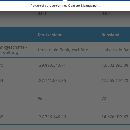
0,00
0,00
Deutschland
Russland
ankgeschäfte /
Universale Bankgeschäfte
Universale Ba
erwaltung
70
-29.893.343,71
13.732.893,08
44
-27.741.884,76
17.255.174,29
96
72
58
-37.228.743,29
14.526.913,82