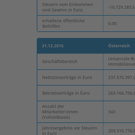
Steuern vom Einkommen
-10.729.283,
und Gewinn in Euro
erhaltene öffentliche
0,00
Beihilfen
31.12.2016
Österreich
Universale B
Geschäftsbereich
Immobilienv
Nettozinserträge in Euro
237.575.397,
Betriebserträge in Euro
263.166.796,
Anzahl der
Mitarbeiter:innen
343
(Vollzeitbasis)
Jahresergebnis vor Steuern
203.316.776,
in Euro