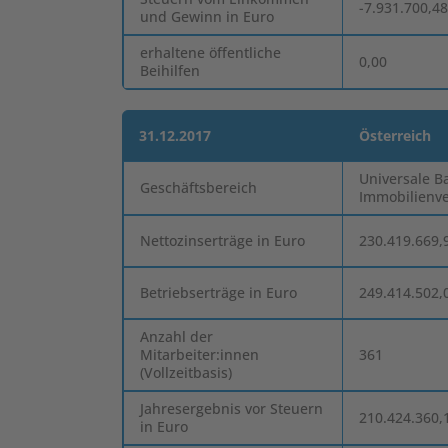
-7.931.700,4
und Gewinn in Euro
erhaltene öffentliche
0,00
Beihilfen
31.12.2017
Österreich
Universale B
Geschäftsbereich
Immobilienv
Nettozinserträge in Euro
230.419.669,
Betriebserträge in Euro
249.414.502,
Anzahl der
Mitarbeiter:innen
361
(Vollzeitbasis)
Jahresergebnis vor Steuern
210.424.360,
in Euro