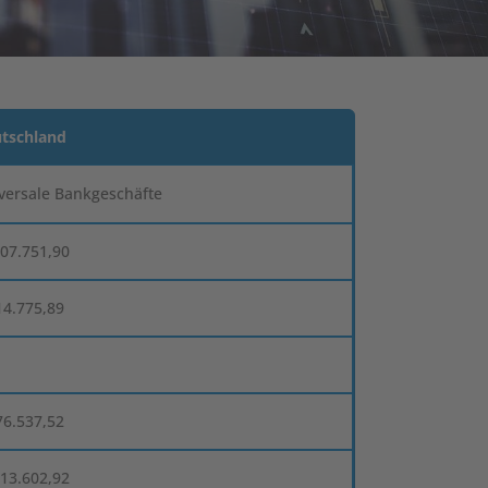
tschland
versale Bankgeschäfte
607.751,90
14.775,89
76.537,52
413.602,92