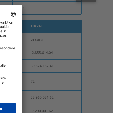
0,00
Türkei
nkgeschäfte
Leasing
-2.855.614,04
60.374.137,41
72
35.960.051,62
-7.290.001,62