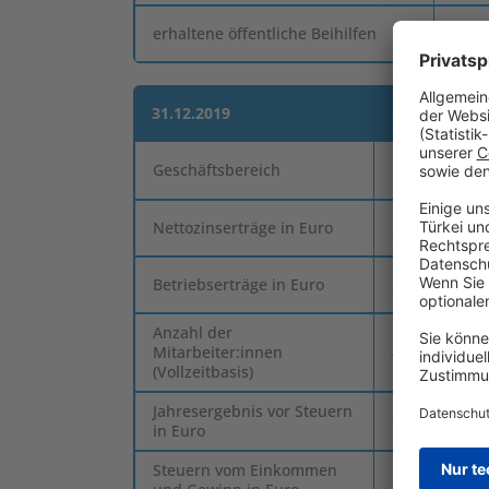
erhaltene öffentliche Beihilfen
0,00
31.12.2019
Österreich
Universale B
Geschäftsbereich
Immobilienv
Nettozinserträge in Euro
207.293.138,
Betriebserträge in Euro
223.908.228,
Anzahl der
Mitarbeiter:innen
405
(Vollzeitbasis)
Jahresergebnis vor Steuern
71.284.970,8
in Euro
Steuern vom Einkommen
-4.089.742,4