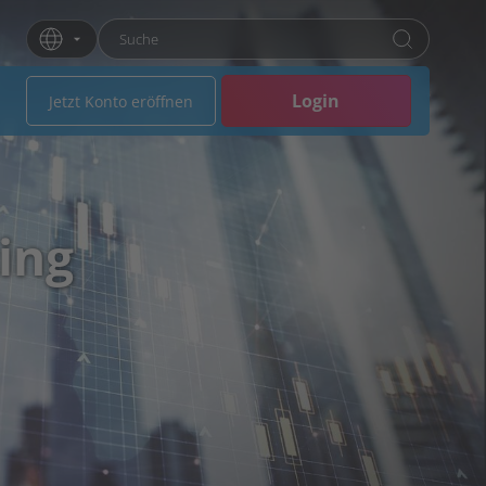
Suchbegriff eingeben
Drücken Sie die Eingabetaste oder klicken Sie 
Login
Jetzt Konto eröffnen
ing