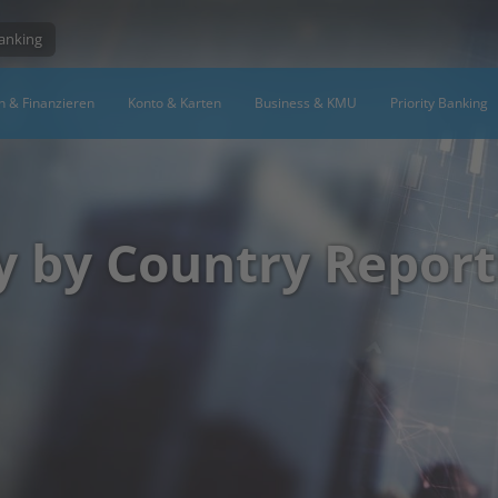
Banking
n & Finanzieren
Konto & Karten
Business & KMU
Priority Banking
y by Country Report