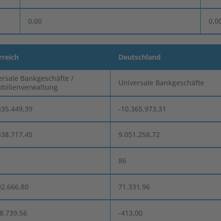
0,00
0,0
rreich
Deutschland
ersale Bankgeschäfte /
Universale Bankgeschäfte
bilienverwaltung
835.449,39
-10.365.973,31
338.717,45
9.051.258,72
86
02.666,80
71.331,96
48.739,56
-413,00