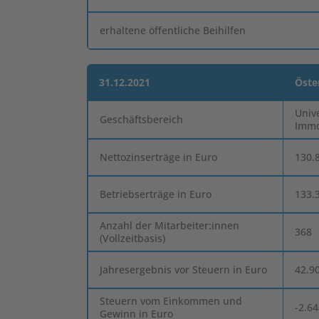
erhaltene öffentliche Beihilfen
31.12.2021
Öste
Univ
Geschäftsbereich
Immo
Nettozinserträge in Euro
130.
Betriebserträge in Euro
133.
Anzahl der Mitarbeiter:innen
368
(Vollzeitbasis)
Jahresergebnis vor Steuern in Euro
42.9
Steuern vom Einkommen und
-2.6
Gewinn in Euro