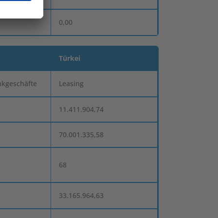
0,00
Türkei
nkgeschäfte
Leasing
11.411.904,74
70.001.335,58
68
33.165.964,63