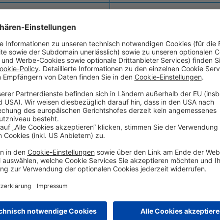
0,00
Deutschland
Russland
ankgeschäfte /
Universale Bankgeschäfte
Universale Ba
erwaltung
94
-24.204.721,89
13.504.354,79
96
-22.104.096,50
18.671.580,28
101
72
2
-31.474.198,78
8.881.172,36
3
-345.898,95
-1.160.287,58