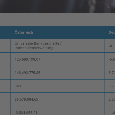
Österreich
Deu
Universale Bankgeschäfte /
Uni
Immobilienverwaltung
125.699.198,07
-5.
148.492.775,85
8.7
340
66
66.579.884,65
2.0
-3.584.955,01
-1.