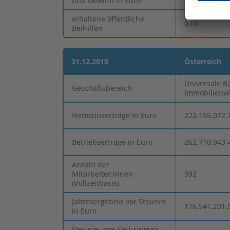
und Gewinn in Euro
erhaltene öffentliche
0,00
Beihilfen
31.12.2018
Österreich
Universale B
Geschäftsbereich
Immobilienv
Nettozinserträge in Euro
222.155.072,
Betriebserträge in Euro
262.710.943,
Anzahl der
Mitarbeiter:innen
392
(Vollzeitbasis)
Jahresergebnis vor Steuern
176.541.201,
in Euro
Steuern vom Einkommen