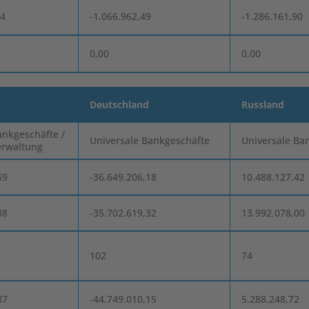
54
-1.066.962,49
-1.286.161,90
0,00
0,00
Deutschland
Russland
ankgeschäfte /
Universale Bankgeschäfte
Universale Ba
erwaltung
69
-36.649.206,18
10.488.127,42
88
-35.702.619,32
13.992.078,00
102
74
87
-44.749.010,15
5.288.248,72