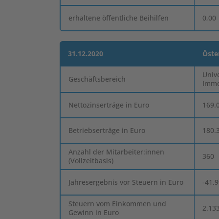
erhaltene öffentliche Beihilfen
0,00
31.12.2020
Öste
Univ
Geschäftsbereich
Immo
Nettozinserträge in Euro
169.
Betriebserträge in Euro
180.
Anzahl der Mitarbeiter:innen
360
(Vollzeitbasis)
Jahresergebnis vor Steuern in Euro
-41.
Steuern vom Einkommen und
2.13
Gewinn in Euro