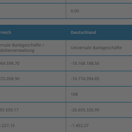
0,00
rreich
Deutschland
ersale Bankgeschäfte /
Universale Bankgeschäfte
bilienverwaltung
069.599,70
-18.168.188,56
372.058,90
-16.774.394,85
108
993.559,17
-26.655.320,99
3.227,15
-1.452,27