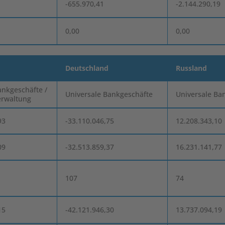
8
-655.970,41
-2.144.290,19
0,00
0,00
Deutschland
Russland
ankgeschäfte /
Universale Bankgeschäfte
Universale Ba
erwaltung
93
-33.110.046,75
12.208.343,10
09
-32.513.859,37
16.231.141,77
107
74
15
-42.121.946,30
13.737.094,19