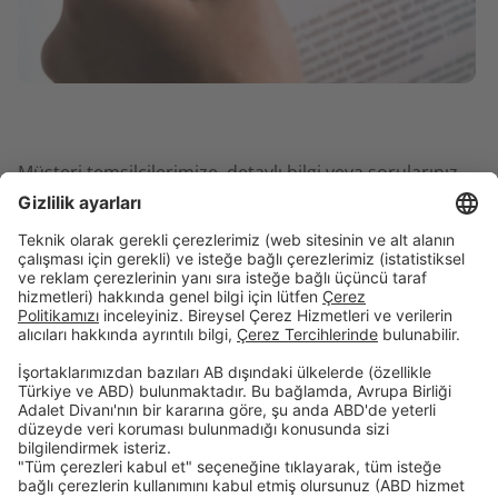
Müşteri temsilcilerimize, detaylı bilgi veya sorularınız
için
0800 88 66 00
no‘lu hattımızdan ücretsiz olarak
ulaşabilir veya
şubelerimizden
bilgi alabilirsiniz.
Birikim & Finansman
Kurumsal
Dijital Bankacılık
Öncelikli Bankacılık
Hakkımızda
İnsan Kaynakları
Site Bildirimi
Şubelerimiz
İletişim
Randevu Formu
Faiz Hesaplama Aracı
Hizmet Sözleşmeleri
Tasarruf Mevduatı Güvencesi
Gizlilik Politikası
Güvenlik
Resmi Tatil Günleri
Çerez Tercihleri