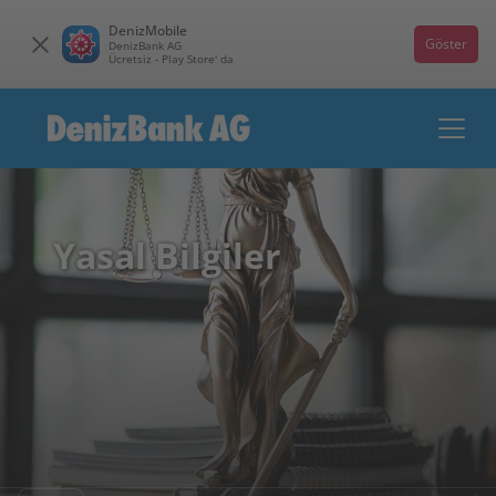
DenizMobile
Göster
DenizBank AG
Ücretsiz - Play Store' da
Yasal Bilgiler