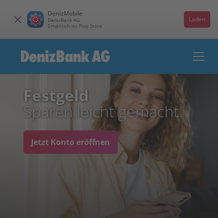
DenizMobile
Laden
DenizBank AG
Erhältlich im Play Store
Festgeld
Sparen leicht gemacht.
Jetzt Konto eröffnen