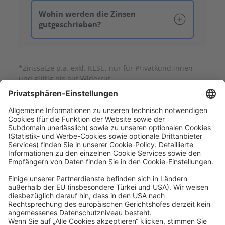
Stammkonto übertragen. Das
Filialen
Kapital wird für die gleiche
Wohin werden die Zinsen
Laufzeit mit dem zum Zeitpunkt
gutgeschrieben?
der Fälligkeit gültigen Zinssatz
wiederveranlagt.
*Zinssätze p.a. exkl. KESt., nur für Privatkund:innen
und gültig bis auf Widerruf.
**Zinssatz p.a. gültig von 01.08. bis 31.08.2026.
Sparen & Finanzieren
Firmenkunden
Digitale Services
Priority Banking
Über Uns
Karriere
Presse
Impressum
Blog
Filialen
Kontakt
Terminvereinbarung
Zinsen berechnen
SEPA-Echtzeitüberweisung
Geschäftsbedingungen
Einlagensicherung
Datenschutzhinweise
Whistleblowing
Sicherheit
Feiertage
Cookie-Einstellungen