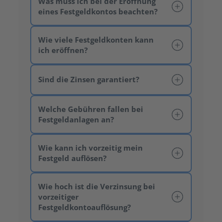
Was muss ich bei der Eröffnung
eines Festgeldkontos beachten?
Wie viele Festgeldkonten kann
ich eröffnen?
Bei Fälligkeit zurückzahlen
Sind die Zinsen garantiert?
Bei Fälligkeit wird der Betrag auf
Ihr Stammkonto überwiesen.
Welche Gebühren fallen bei
Zinsen & Kapital
Festgeldanlagen an?
wiederveranlagen
Es werden die Ihnen
zustehenden Zinsen und das
Wie kann ich vorzeitig mein
Kapital für die gleiche Laufzeit
mit dem zum Zeitpunkt der
Festgeld auflösen?
Fälligkeit gültigen Zinssatz
wiederveranlagt.
Wie hoch ist die Verzinsung bei
Kapital wiederveranlagen
vorzeitiger
Es werden die Ihnen
Festgeldkontoauflösung?
zustehenden Zinsen auf Ihr