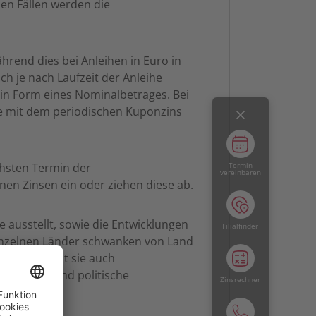
en Fällen werden die
hrend dies bei Anleihen in Euro in
ch je nach Laufzeit der Anleihe
in Form eines Nominalbetrages. Bei
e mit dem periodischen Kuponzins
hsten Termin der
Termin
vereinbaren
enen Zinsen ein oder ziehen diese ab.
e ausstellt, sowie die Entwicklungen
Filialfinder
einzelnen Länder schwanken von Land
elt wird, ist sie auch
haftliche und politische
Zinsrechner