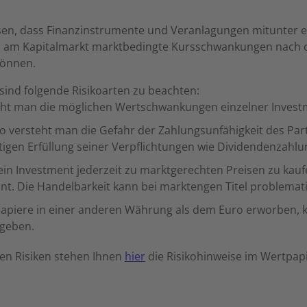
sen, dass Finanzinstrumente und Veranlagungen mitunter er
n am Kapitalmarkt marktbedingte Kursschwankungen nach o
können.
sind folgende Risikoarten zu beachten:
teht man die möglichen Wertschwankungen einzelner Invest
iko versteht man die Gefahr der Zahlungsunfähigkeit des Part
gen Erfüllung seiner Verpflichtungen wie Dividendenzahlung
t, ein Investment jederzeit zu marktgerechten Preisen zu kau
nnt. Die Handelbarkeit kann bei marktengen Titel problemati
apiere in einer anderen Währung als dem Euro erworben, k
rgeben.
en Risiken stehen Ihnen
hier
die Risikohinweise im Wertpap