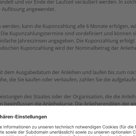
delt und vor Ende der Laufzeit veräußert werden. In solch
 Auflösung angewendet.
n werden, kann die Kuponzahlung alle 6 Monate erfolgen, wä
. Die Kuponzahlungstermine sind vordefiniert und können si
infache Jahreszinsen angegeben. Die Kuponzahlung erfolgt 
odischen Kuponzahlung wird der Nominalbetrag der Anleih
it dem Ausgabedatum der Anleihen und laufen bis zum näc
he, die Sie kaufen oder verkaufen, zahlen Sie die aufgelauf
Leistungen des Staates oder der Organisation, die die Anleih
n beeinflussen die Anleihekurse. Die Anleiherenditen der 
nisation. Da die Anleihe auf internationalen Märkten gehand
ohl durch inländische als auch durch internationale wirtsc
s diesem Grund besteht ein gewisses Kapitalrisiko.