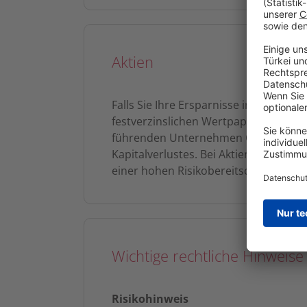
Aktien
Falls Sie Ihre Ersparnisse in risikore
festverzinslichen Wertpapieren beste
führenden Unternehmen Österreichs od
Kapitalverlustes. Bei Aktien handelt 
einer hohen Risikobereitschaft bevor
Wichtige rechtliche Hinweise
Risikohinweis