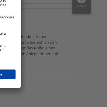
Kontakt
it höherer Rendite als bei
rchführen, wenn Sie sich an den
nken, besteht das Risiko eines
iese werden von Anleger:innen mit