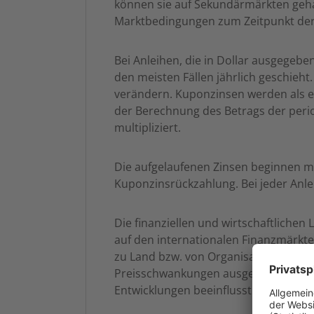
können sie auf Sekundärmärkten gehan
Marktbedingungen zum Zeitpunkt der
Bei Anleihen, die in Dollar ausgegebe
den meisten Fällen jährlich geschieht
verändern. Kuponzinsen werden als e
der Berechnung des Betrags der peri
multipliziert.
Die aufgelaufenen Zinsen beginnen m
Kuponzinsrückzahlung. Bei jeder Anlei
Die finanziellen und wirtschaftlichen 
auf den internationalen Finanzmärkte
zu Land bzw. von Organisation zu Orga
Preisschwankungen ausgesetzt, die sow
Entwicklungen beeinflusst werden. Au