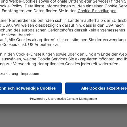
ichere Produkte investieren möchten, bei denen die Möglichke
ht, können Sie in- und ausländische Aktientransaktionen du
er der Welt beteiligen möchten. Sollten die Aktienkurse si
es sich um ein risikoreicheres Investitionsinstrument und d
zugt.