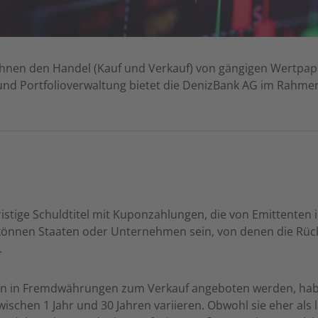
Ihnen den Handel (Kauf und Verkauf) von gängigen Wertpapi
nd Portfolioverwaltung bietet die DenizBank AG im Rahmen
fristige Schuldtitel mit Kuponzahlungen, die von Emittent
können Staaten oder Unternehmen sein, von denen die Rüc
.
ten in Fremdwährungen zum Verkauf angeboten werden, haben
wischen 1 Jahr und 30 Jahren variieren. Obwohl sie eher als l