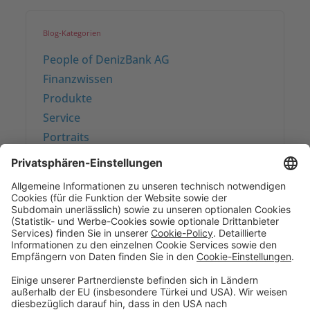
Blog-Kategorien
People of DenizBank AG
Finanzwissen
Produkte
Service
Portraits
Sparen & Finanzieren
Firmenkunden
Digitale Services
Priority Banking
Über Uns
Karriere
Presse
Impressum
Blog
Filialen
Kontakt
Terminvereinbarung
Zinsen berechnen
SEPA-Echtzeitüberweisung
Geschäftsbedingungen
Einlagensicherung
Datenschutzhinweise
Whistleblowing
Sicherheit
Feiertage
Cookie-Einstellungen